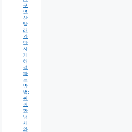
구
연
산
빨
래
간
단
하
게
해
결
하
는
방
법:
퀴
퀴
한
냄
새
와