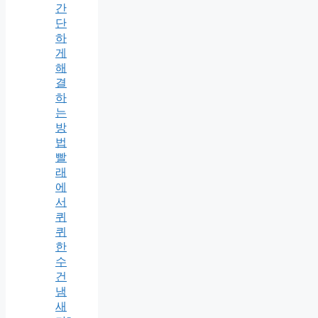
간
단
하
게
해
결
하
는
방
법
빨
래
에
서
퀴
퀴
한
수
건
냄
새