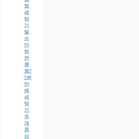
법
세
탁
기
탈
수
만
하
면
쾅
쾅?
5분
만
에
세
탁
기
무
게
중
심