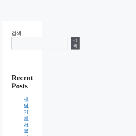
검색
검
색
Recent
Posts
세
탁
기
에
서
물