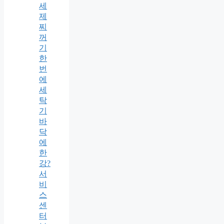
세
제
찌
꺼
기
한
번
에
세
탁
기
바
닥
에
한
강?
서
비
스
센
터