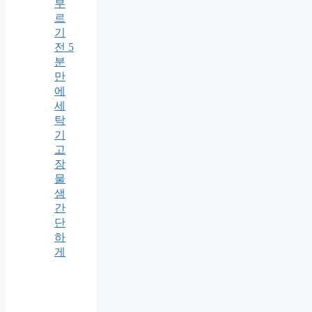
부
르
기
전 5
분
만
에
세
탁
기
고
장
물
샘
간
단
하
게