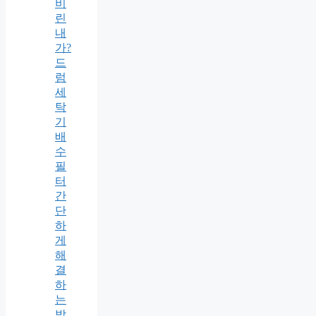
비
린
내
가?
드
럼
세
탁
기
배
수
필
터
간
단
하
게
해
결
하
는
방