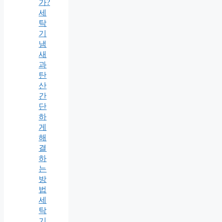
가?
세
탁
기
냄
새
과
탄
산
간
단
하
게
해
결
하
는
방
법
세
탁
기