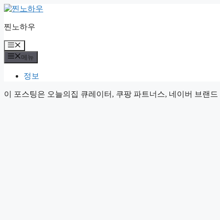
컨
텐
찐노하우
츠
로
메
건
뉴
메뉴
너
뛰
정보
기
이 포스팅은 오늘의집 큐레이터, 쿠팡 파트너스, 네이버 브랜