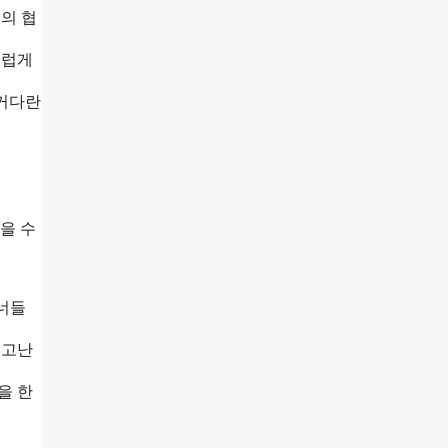
의 협
스럽게
 커다란
을 수
자이너들
 고난
을 한