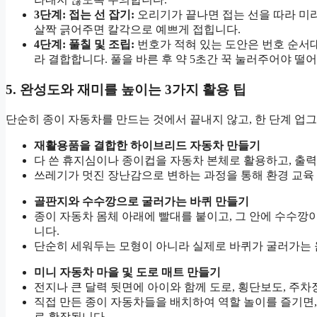
3단계: 접는 선 잡기:
오리기가 끝나면 접는 선을 따라 미리
살짝 긁어주면 칼각으로 예쁘게 접힙니다.
4단계: 풀칠 및 조립:
번호가 적혀 있는 도안은 번호 순서대
라 결합합니다. 풀을 바른 후 약 5초간 꾹 눌러주어야 떨
5. 완성도와 재미를 높이는 3가지 활용 팁
단순히 종이 자동차를 만드는 것에서 끝내지 않고, 한 단계 업
재활용품을 결합한 하이브리드 자동차 만들기
다 쓴 휴지심이나 종이컵을 자동차 본체로 활용하고, 출
쓰레기가 멋진 장난감으로 변하는 과정을 통해 환경 교육 
골판지와 수수깡으로 굴러가는 바퀴 만들기
종이 자동차 몸체 아래에 빨대를 붙이고, 그 안에 수수깡
니다.
단순히 세워두는 모형이 아니라 실제로 바퀴가 굴러가는 
미니 자동차 마을 및 도로 매트 만들기
전지나 큰 달력 뒷면에 아이와 함께 도로, 횡단보도, 주차
직접 만든 종이 자동차들을 배치하여 역할 놀이를 즐기면,
로 확장됩니다.