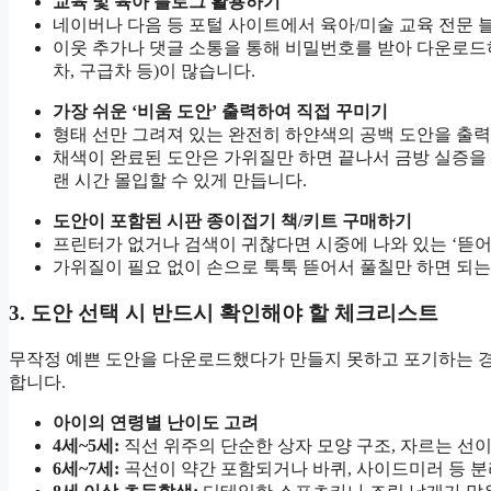
교육 및 육아 블로그 활용하기
네이버나 다음 등 포털 사이트에서 육아/미술 교육 전문
이웃 추가나 댓글 소통을 통해 비밀번호를 받아 다운로드하
차, 구급차 등)이 많습니다.
가장 쉬운 ‘비움 도안’ 출력하여 직접 꾸미기
형태 선만 그려져 있는 완전히 하얀색의 공백 도안을 출
채색이 완료된 도안은 가위질만 하면 끝나서 금방 실증을 
랜 시간 몰입할 수 있게 만듭니다.
도안이 포함된 시판 종이접기 책/키트 구매하기
프린터가 없거나 검색이 귀찮다면 시중에 나와 있는 ‘뜯어
가위질이 필요 없이 손으로 툭툭 뜯어서 풀칠만 하면 되는
3. 도안 선택 시 반드시 확인해야 할 체크리스트
무작정 예쁜 도안을 다운로드했다가 만들지 못하고 포기하는 경
합니다.
아이의 연령별 난이도 고려
4세~5세:
직선 위주의 단순한 상자 모양 구조, 자르는 선이
6세~7세:
곡선이 약간 포함되거나 바퀴, 사이드미러 등 