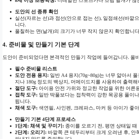
8세 이상 초등학생:
디테일한 스포츠카나 조립 날개가 많
도안의 선 종류 확인
실선(자르는 선)과 점선(안으로 접는 선), 일점쇄선(바깥
니다.
풀칠하는 면(날개)의 크기가 너무 작지 않은지 확인합니다
4. 준비물 및 만들기 기본 단계
도안이 준비되었다면 본격적인 만들기 작업에 들어갑니다. 올바
필수 준비물 리스트
도안 전용 용지:
일반 A4 용지(70g~80g)는 너무 얇아
지나 180g 정도의 백상지, 머메이드지를 사용하여 출력
절단 도구:
아이용 안전 가위와 정교한 작업을 위한 어른용
접착 도구:
일반 딱풀보다는 접착력이 강한 목공용 풀이나
됩니다.
채색 도구:
색연필, 사인펜, 크레파스, 마커 등 아이가 좋
만들기 기본 4단계 프로세스
1단계: 채색 및 꾸미기:
종이를 오르기 전, 평면 상태일 때
2단계: 오리기:
바깥쪽 큰 테두리부터 크게 오려낸 후, 안
라내지 않도록 주의합니다.