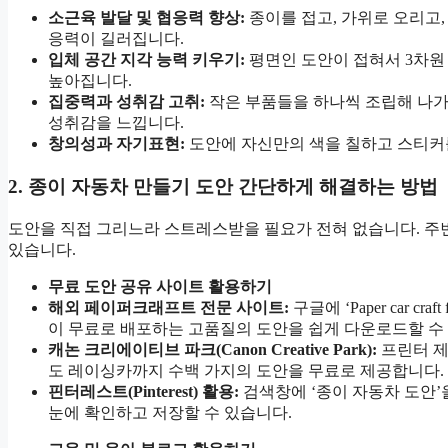
소근육 발달 및 협응력 향상:
종이를 접고, 가위로 오리고
응력이 길러집니다.
입체 공간 지각 능력 키우기:
평면인 도안이 접혀서 3차원
높아집니다.
집중력과 성취감 고취:
작은 부품들을 하나씩 조립해 나가
성취감을 느낍니다.
창의성과 자기표현:
도안에 자신만의 색을 칠하고 스티커를
2. 종이 자동차 만들기 도안 간단하게 해결하는 방법
도안을 직접 그리느라 스트레스받을 필요가 전혀 없습니다. 주변
있습니다.
무료 도안 공유 사이트 활용하기
해외 페이퍼크래프트 전문 사이트:
구글에 ‘Paper car craf
이 무료로 배포하는 고품질의 도안을 쉽게 다운로드할 수
캐논 크리에이티브 파크(Canon Creative Park):
프린터 제
도 레이싱카까지 수백 가지의 도안을 무료로 제공합니다.
핀터레스트(Pinterest) 활용:
검색창에 ‘종이 자동차 도안’
눈에 확인하고 저장할 수 있습니다.