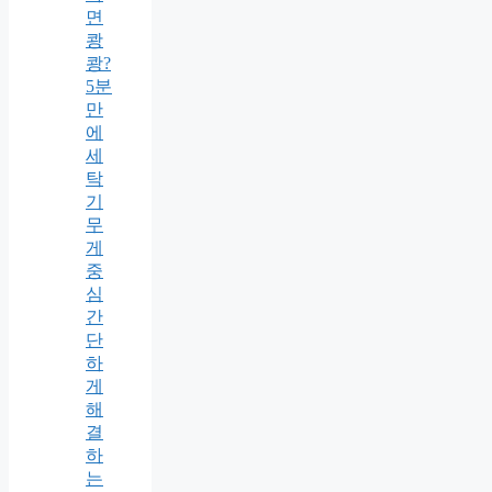
면
쾅
쾅?
5분
만
에
세
탁
기
무
게
중
심
간
단
하
게
해
결
하
는