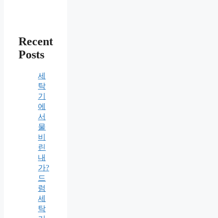
Recent
Posts
세
탁
기
에
서
물
비
린
내
가?
드
럼
세
탁