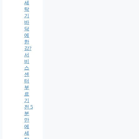
세
탁
기
바
닥
에
한
강?
서
비
스
센
터
부
르
기
전 5
분
만
에
세