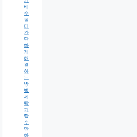
기
배
수
필
터
간
단
하
게
해
결
하
는
방
법
세
탁
기
탈
수
만
하