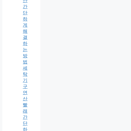
산
간
단
하
게
해
결
하
는
방
법
세
탁
기
구
연
산
빨
래
간
단
하