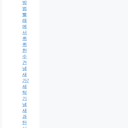
방
법
빨
래
에
서
퀴
퀴
한
수
건
냄
새
가?
세
탁
기
냄
새
과
탄