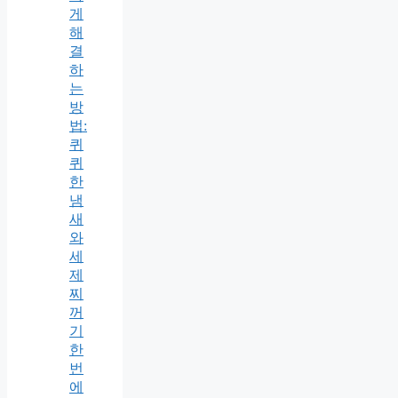
게
해
결
하
는
방
법:
퀴
퀴
한
냄
새
와
세
제
찌
꺼
기
한
번
에