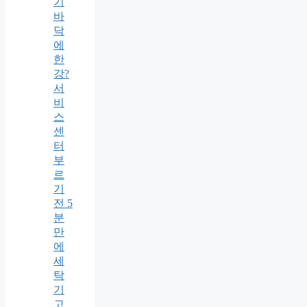
기
바
닥
에
한
강?
서
비
스
센
터
부
르
기
전 5
분
만
에
세
탁
기
고