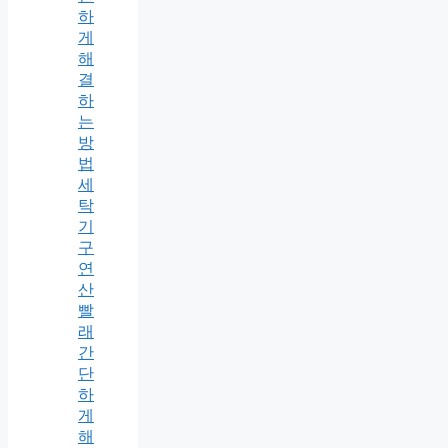
하
게
해
결
하
는
방
법
세
탁
기
구
연
산
빨
래
간
단
하
게
해