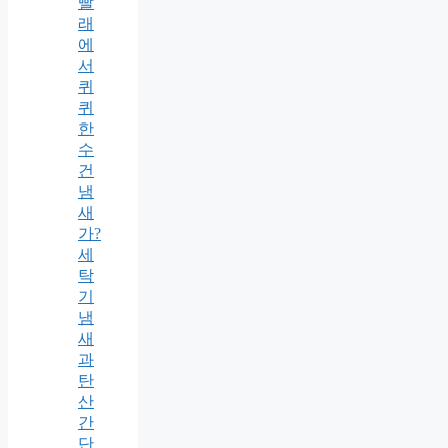
빨
래
에
서
퀴
퀴
한
수
건
냄
새
가?
세
탁
기
냄
새
과
탄
산
간
단