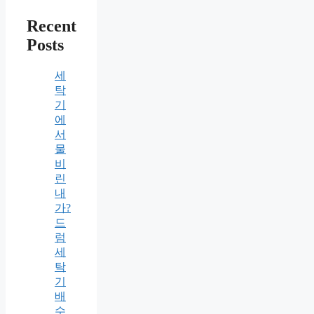
Recent
Posts
세
탁
기
에
서
물
비
린
내
가?
드
럼
세
탁
기
배
수