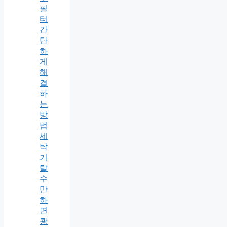
필
터
간
단
하
게
해
결
하
는
방
법
세
탁
기
탈
수
만
하
면
쾅