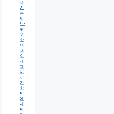
결
하
는
방
법:
퀴
퀴
한
냄
새
와
세
제
찌
꺼
기
한
번
에
세
탁