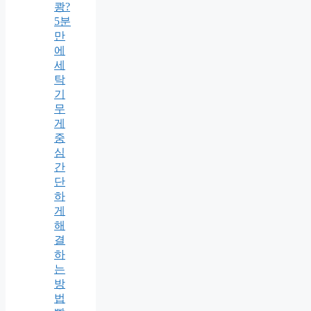
쾅?
5분
만
에
세
탁
기
무
게
중
심
간
단
하
게
해
결
하
는
방
법