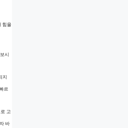
때 힘을
 보시
되지
 빠르
로 고
자 바