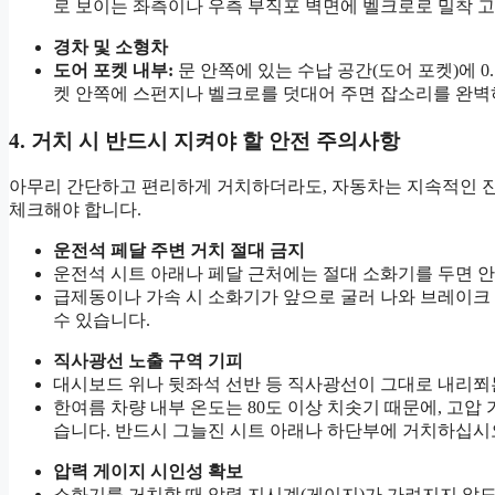
로 보이는 좌측이나 우측 부직포 벽면에 벨크로로 밀착 
경차 및 소형차
도어 포켓 내부:
문 안쪽에 있는 수납 공간(도어 포켓)에 0
켓 안쪽에 스펀지나 벨크로를 덧대어 주면 잡소리를 완벽
4. 거치 시 반드시 지켜야 할 안전 주의사항
아무리 간단하고 편리하게 거치하더라도, 자동차는 지속적인 
체크해야 합니다.
운전석 페달 주변 거치 절대 금지
운전석 시트 아래나 페달 근처에는 절대 소화기를 두면 안
급제동이나 가속 시 소화기가 앞으로 굴러 나와 브레이크 
수 있습니다.
직사광선 노출 구역 기피
대시보드 위나 뒷좌석 선반 등 직사광선이 그대로 내리쬐
한여름 차량 내부 온도는 80도 이상 치솟기 때문에, 고
습니다. 반드시 그늘진 시트 아래나 하단부에 거치하십시
압력 게이지 시인성 확보
소화기를 거치할 때 압력 지시계(게이지)가 가려지지 않도