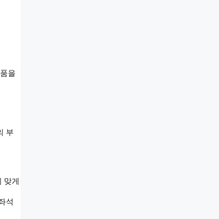
제품을
의 부
에 맞게
뒷좌석