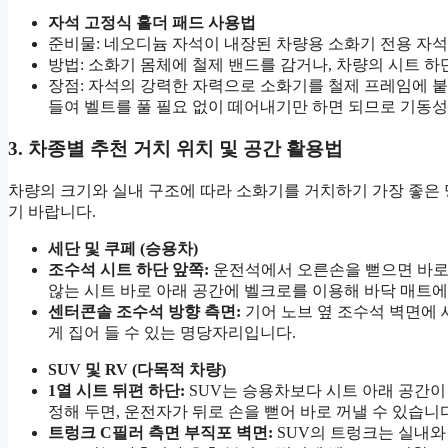
자석 고정식 홀더 패드 사용법
준비물: 네오디늄 자석이 내장된 차량용 소화기 전용 자석
방법: 소화기 몸체에 철제 밴드를 감거나, 차량의 시트 
장점: 자석의 강력한 자력으로 소화기를 철제 프레임에 붙
들여 벨트를 풀 필요 없이 떼어내기만 하면 되므로 기동성
3. 차종별 추천 거치 위치 및 공간 활용법
차량의 크기와 실내 구조에 따라 소화기를 거치하기 가장 좋은
기 바랍니다.
세단 및 쿠페 (승용차)
조수석 시트 하단 앞쪽:
운전석에서 오른손을 뻗으면 바로 
않는 시트 바로 아래 공간에 벨크로를 이용해 바닥 매트에
센터콘솔 조수석 방향 측면:
기어 노브 옆 조수석 벽면에 
게 집어 들 수 있는 명당자리입니다.
SUV 및 RV (다목적 차량)
1열 시트 뒤편 하단:
SUV는 승용차보다 시트 아래 공간이
정해 두면, 운전자가 뒤로 손을 뻗어 바로 꺼낼 수 있습니다
트렁크 C필러 측면 부직포 벽면:
SUV의 트렁크는 실내와