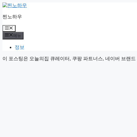
컨
텐
찐노하우
츠
로
메
건
뉴
메뉴
너
뛰
정보
기
이 포스팅은 오늘의집 큐레이터, 쿠팡 파트너스, 네이버 브랜