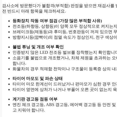
검사소에 방문했다가 불합격(부적합) 판정을 받으면 재검사를 
전 반드시 아래 항목을 체크하세요.
등화장치 작동 여부 점검 (가장 많은 부적합 사유)
전조등(하향등, 상향등)이 양쪽 모두 정상적으로 켜지는지
브레이크등(제동등)과 후미등, 번호판등이 꺼져 있으면 
방향지시등(깜빡이)의 점멸 속도가 정상인지, 전구 색상
불법 튜닝 및 개조 여부 확인
인증받지 않은 LED 전조등 벌브를 장착했는지 확인합니다
소음기를 불법으로 개조했거나, 차체 제원을 초과하는 오
합니다.
화물차의 경우 적재함 천막이나 구조물이 등록증 상의 내
타이어 마모도 및 파손 상태
타이어 마모 한계선이 드러났거나 편마모가 심한 경우 안
타이어 옆면에 상처가 나거나 부풀어 오른 곳이 없는지 
계기판 경고등 점등 여부
엔진 체크 경고등, ABS 경고등, 에어백 경고등 등 안전
고 지워야 합니다.