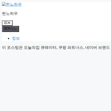
컨
텐
찐노하우
츠
로
메
건
뉴
메뉴
너
뛰
정보
기
이 포스팅은 오늘의집 큐레이터, 쿠팡 파트너스, 네이버 브랜